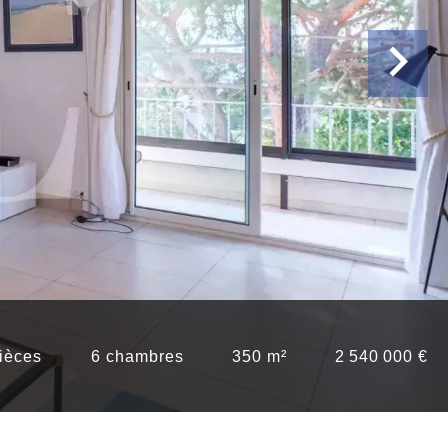
ièces
6 chambres
350 m²
2 540 000 €