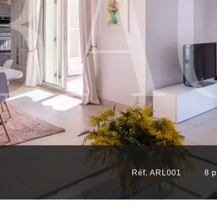
Réf. ARL001
8 p