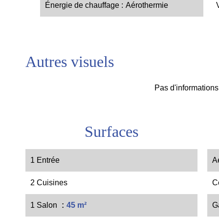
Énergie de chauffage
Aérothermie
Autres visuels
Pas d'informations
Surfaces
1 Entrée
A
2 Cuisines
C
1 Salon
45 m²
G