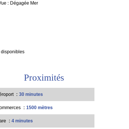
Vue
Dégagée Mer
 disponibles
Proximités
éroport
30 minutes
ommerces
1500 mètres
are
4 minutes