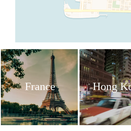
France
Hong K