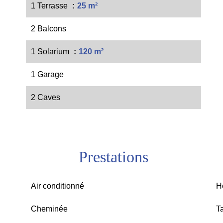
1 Terrasse
25 m²
2 Balcons
1 Solarium
120 m²
1 Garage
2 Caves
Prestations
Air conditionné
H
Cheminée
T