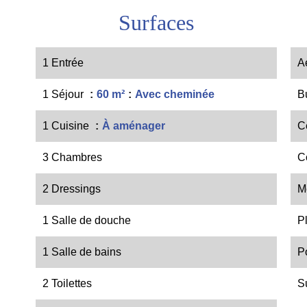
Surfaces
1 Entrée
A
1 Séjour
60 m²
Avec cheminée
B
1 Cuisine
À aménager
C
3 Chambres
C
2 Dressings
M
1 Salle de douche
P
1 Salle de bains
P
2 Toilettes
S