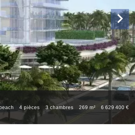
 beach
4 pièces
3 chambres
269 m²
6 629 400 €