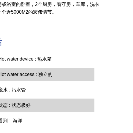
浴房或浴室的卧室，2个厨房，看守房，车库，洗衣
个近5000M2的宏伟情节。
括
Hot water device
热水箱
Hot water access
独立的
废水
污水管
状态
状态极好
看到
海洋