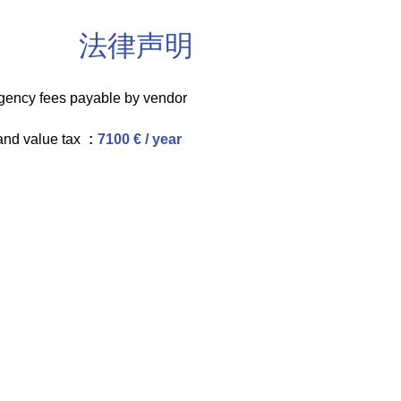
法律声明
gency fees payable by vendor
and value tax
7100 € / year