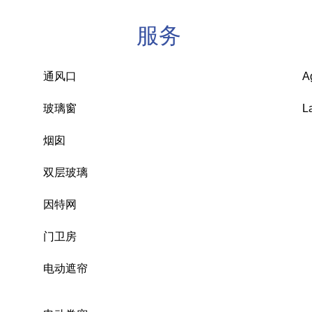
服务
通风口
A
玻璃窗
L
烟囱
双层玻璃
因特网
门卫房
电动遮帘