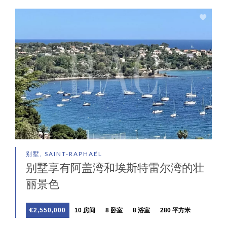
别墅, SAINT-RAPHAËL
别墅享有阿盖湾和埃斯特雷尔湾的壮
丽景色
€2,550,000
10 房间
8 卧室
8 浴室
280 平方米