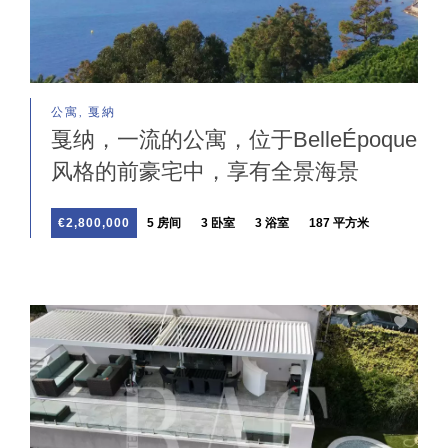
公寓, 戛納
戛纳，一流的公寓，位于BelleÉpoque
风格的前豪宅中，享有全景海景
€2,800,000
5 房间
3 卧室
3 浴室
187 平方米