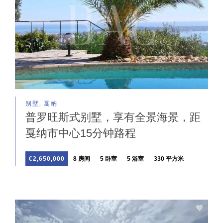
别墅, 戛納
普罗旺斯式别墅，享有全景海景，距
戛纳市中心15分钟路程
€2,650,000
8 房间
5 卧室
5 浴室
330 平方米