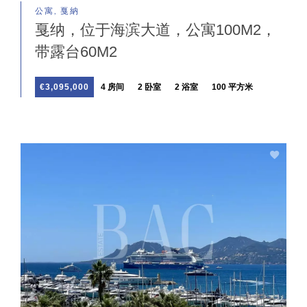
公寓, 戛納
戛纳，位于海滨大道，公寓100M2，
带露台60M2
€3,095,000
4 房间
2 卧室
2 浴室
100 平方米