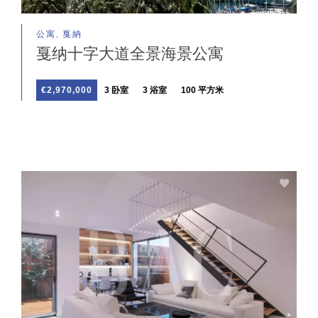
公寓, 戛納
戛纳十字大道全景海景公寓
€2,970,000
3 卧室
3 浴室
100 平方米