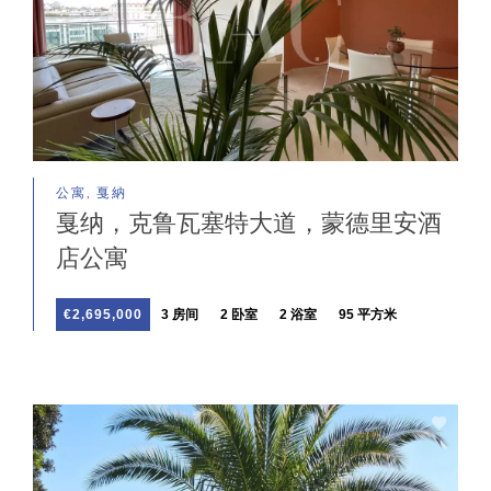
公寓, 戛納
戛纳，克鲁瓦塞特大道，蒙德里安酒
店公寓
€2,695,000
3 房间
2 卧室
2 浴室
95 平方米