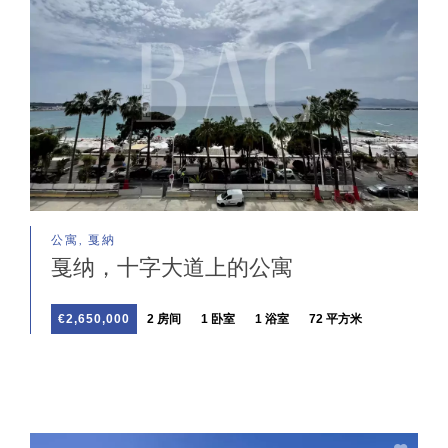
公寓, 戛納
戛纳，十字大道上的公寓
€2,650,000
2 房间
1 卧室
1 浴室
72 平方米